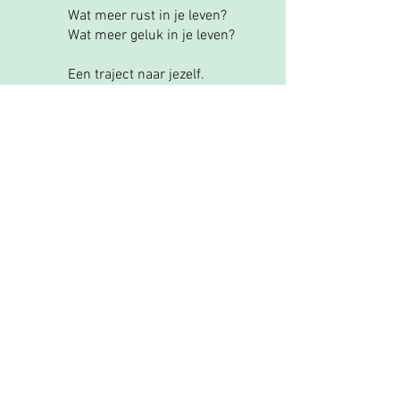
Wat meer rust in je leven?
Wat meer geluk in je leven?
Een traject naar jezelf.
Maak een afspraak.