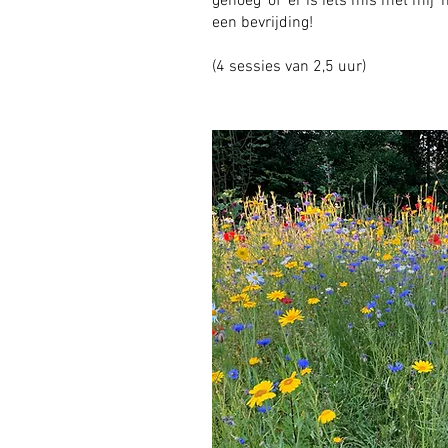
genoeg’ of ‘er is iets mis met mij’ 
een bevrijding!
(4 sessies van 2,5 uur)