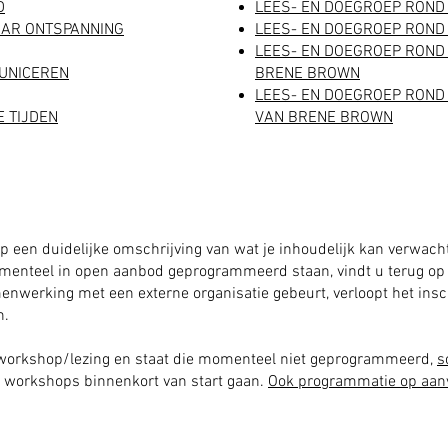
D
LEES- EN DOEGROEP ROND 
AAR ONTSPANNING​
​LEES- EN DOEGROEP ROND
​LEES- EN DOEGROEP ROND 
MUNICEREN
BRENE BROWN
LEES- EN DOEGROEP ROND
E TIJDEN
VAN BRENE BROWN
op een duidelijke omschrijving van wat je inhoudelijk kan verwach
menteel in open aanbod geprogrammeerd staan, vindt u terug o
werking met een externe organisatie gebeurt, verloopt het insch
n.
e workshop/lezing en staat die momenteel niet geprogrammeerd,
s
e workshops binnenkort van start gaan.
Ook programmatie op aanv