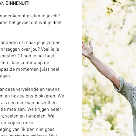
N BINNENUIT!
nadenken of praten in jezelf?
soms het gevoel dat wat je doet,
t anderen of maak je je zorgen
n/zeggen over jou? Voel je je
ngstig? Of heb je net heel
‘stem’ kan continu op de
bepaalde momenten juist heel
slaan.
r deze vervelende en tevens
n en hoe ze ons blokkeren. We
 als een deel van onszelf en
tie mee aan. We krijgen beter
en, voelen en handelen. We
 en krijgen meer
ging van ‘ik ben niet goed