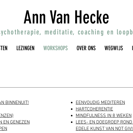
Ann Van Hecke
psychotherapie, meditatie, coaching en loop
STEN
LEZINGEN
WORKSHOPS
OVER ONS
WEGWIJS
N BINNENUIT!
EENVOUDIG MEDITEREN
HARTCOHERENTIE
ENZEN)
​​MINDFULNESS IN 8 WEKEN
N EN GENEZEN
​LEES- EN DOEGROEP RON
PEN
EDELE KUNST VAN NOT GIVI