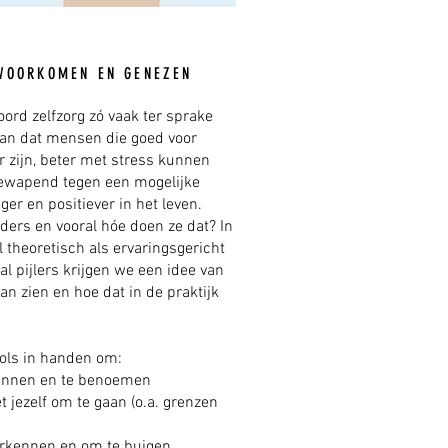
VOORKOMEN EN GENEZEN
ord zelfzorg zó vaak ter sprake
aan dat mensen die goed voor
er zijn, beter met stress kunnen
gewapend tegen een mogelijke
ger en positiever in het leven.
ers en vooral hóe doen ze dat? In
 theoretisch als ervaringsgericht
al pijlers krijgen we een idee van
an zien en hoe dat in de praktijk
ools in handen om:
kennen en te benoemen
t jezelf om te gaan (o.a. grenzen
 herkennen en om te buigen