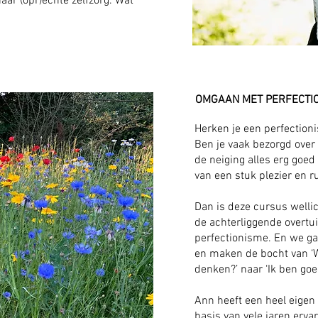
naar (opr)echte zelfzorg. Wat
OMGAAN MET PERFECTI
Herken je een perfectionist
Ben je vaak bezorgd over
de neiging alles erg goed
van een stuk plezier en ru
Dan is deze cursus wellic
de achterliggende overtu
perfectionisme. En we ga
en maken de bocht van ‘W
denken?’ naar ‘Ik ben goe
Ann heeft een heel eigen
basis van vele jaren erva