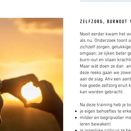
ZELFZORG, BURNOUT 
Nooit eerder kwam het wo
als nu. Onderzoek toont 
zichzelf zorgen, gelukkig
omgaan; ze lijken beter 
burn-out en staan krachti
Maar wát doen ze dan and
deze reeks gaan we zowel
aan de slag. Ahv een aant
hoe goede zelfzorg eruit k
kan worden gebracht.
Na deze training heb je t
je eigen behoeftes te er
milder en begripvoller me
leren bewaken)
je innerlijke criticus te