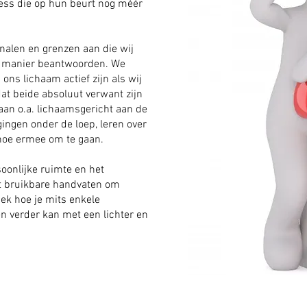
ess die op hun beurt nog méér
gnalen en grenzen aan die wij
ste manier beantwoorden. We
ns lichaam actief zijn als wij
dat beide absoluut verwant zijn
aan o.a. lichaamsgericht aan de
ingen onder de loep, leren over
 hoe ermee om te gaan.
soonlijke ruimte en het
jgt bruikbare handvaten om
dek hoe je mits enkele
n verder kan met een lichter en