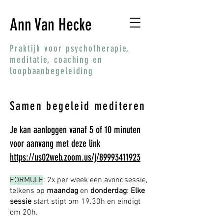
Ann Van Hecke
Praktijk voor psychotherapie,
meditatie, coaching en
loopbaanbegeleiding
Samen begeleid mediteren
Je kan aanloggen vanaf 5 of 10 minuten
voor aanvang met deze link
https://us02web.zoom.us/j/89993411923
FORMULE
: 2x per week een avondsessie,
telkens op
maandag
en
donderdag
:
Elke
sessie
start stipt om 19.30h en eindigt
om 20h.