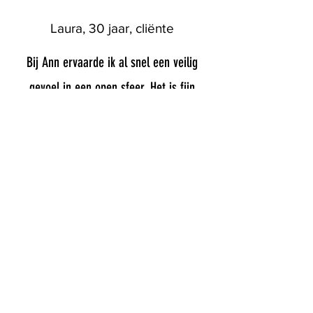
Laura, 30 jaar, cliënte
Bij Ann ervaarde ik al snel een veilig
gevoel in een open sfeer. Het is fijn
om een persoon te hebben bij wie
alles besproken kan worden. Ann hielp
me mijn gedachten te ordenen en gaf
mij stof tot nadenken tot de volgende
sessie. Dankzij haar, leerde ik mezelf
beter begrijpen en leerde ik ook mijn
behoeften en sterktes zien. Deze
therapie hielp mij om te groeien in