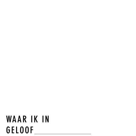
begeleiden naar
betere keuzes
meer draagkracht
meer vreugde en
voldoening
dat is wat ik doe… als
therapeut, docent, trainer
en spreker. Al 25 jaar lang,
met hart en ziel!
ANN VAN HECKE
WAAR IK IN
GELOOF